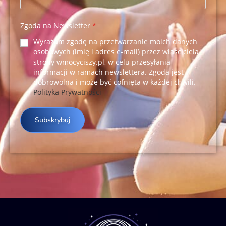
Zgoda na Newsletter
*
Wyrażam zgodę na przetwarzanie moich danych
osobowych (imię i adres e-mail) przez właściciela
strony wmocyciszy.pl, w celu przesyłania
informacji w ramach newslettera. Zgoda jest
dobrowolna i może być cofnięta w każdej chwili.
Polityka Prywatności
Subskrybuj