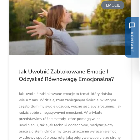
EMOCJE
KONTAKT
Jak Uwolnić Zablokowane Emocje I
Odzyskać Równowagę Emocjonalną?
Jak uwolnić zablokowane emocje to temat, który dotyka
wielu z nas. W dzisiejszym zabieganym świecie, w którym
często tłumimy swoje uczucia, ważne jest, aby zrozumieć, jak
radzić sobie z negatywnymi emocjami. W artykule
przedstawimy różne metody, które pomogą w ich
uwolnieniu, takie jak techniki oddechowe, medytacja czy
praca z ciałem. Omówimy także znaczenie wyrażania emocji
w zdrowy sposób oraz rolę, jaką odgrywa wsparcie ze strony