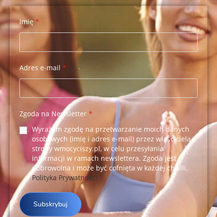
Imię
*
Adres e-mail
*
Zgoda na Newsletter
*
Wyrażam zgodę na przetwarzanie moich danych
osobowych (imię i adres e-mail) przez właściciela
strony wmocyciszy.pl, w celu przesyłania
informacji w ramach newslettera. Zgoda jest
dobrowolna i może być cofnięta w każdej chwili.
Polityka Prywatności
Subskrybuj