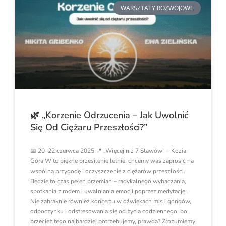
WARSZTATY ROZWOJOWE
🌿 „Korzenie Odrzucenia – Jak Uwolnić
Się Od Ciężaru Przeszłości?”
📅 20–22 czerwca 2025 📍 „Więcej niż 7 Stawów” – Kozia
Góra W to piękne przesilenie letnie, chcemy was zaprosić na
wspólną przygodę i oczyszczenie z ciężarów przeszłości.
Będzie to czas pełen przemian – radykalnego wybaczania,
spotkania z rodem i uwalniania emocji poprzez medytację.
Nie zabraknie również koncertu w dźwiękach mis i gongów,
odpoczynku i odstresowania się od życia codziennego, bo
przecież tego najbardziej potrzebujemy, prawda? Zrozumiemy