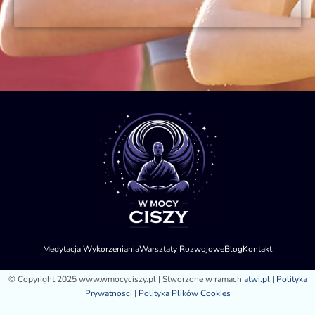
Medytacja Wykorzeniania
Warsztaty Rozwojowe
Blog
Kontakt
© Copyright 2025 www.wmocyciszy.pl | Stworzone w ramach
atwi.pl
|
Polityka
Prywatności
|
Polityka Plików Cookies