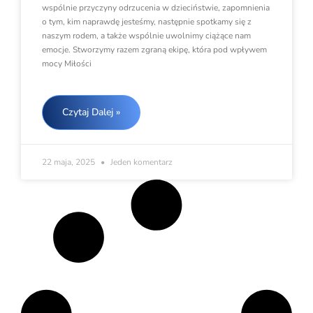
wspólnie przyczyny odrzucenia w dzieciństwie, zapomnienia
o tym, kim naprawdę jesteśmy, następnie spotkamy się z
naszym rodem, a także wspólnie uwolnimy ciążące nam
emocje. Stworzymy razem zgraną ekipę, która pod wpływem
mocy Miłości
Czytaj Dalej »
22 maja, 2025
Jeden komentarz