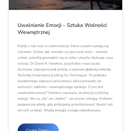
Uwalnianie Emocji – Sztuka Wolności
Wewnętrznej
Każdy z nas nosi w sobie emocje, które czasem wydają się
ciężarem. Gniew, lęk, smutek czy poczucie winy – zamiast
znikać, potrafią gromadzić się w ciele i umyśle, blokując nasz
rozwój. Dr David R. Hawkins, psychiatra i nauczyciel
duchowy, zaproponował prostą, a zarazem głęboką metodę:
Technikę Uwalniania (Letting Go Technique). To praktyka
świadomego odpuszczania emocji, która prowadzi do
wolności, lekkości i wewnętrznego spokoju. Czym jest
uwalnianie emocji? Hawkins zauważa, że emocje są formą
energii. Nie są „złe” ani „dobre” – po prostu istnieją. Problem
pojawia się wtedy, gdy próbujemy je kontrolować, tłumić lub
od nich uciekać. Wtedy energia zostaje zablokowana
Czytaj Dalej »